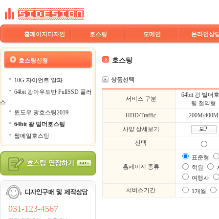
홈페이지디자인
호스팅
도메인
온라인상
호스팅
호스팅신청
상품선택
10G 자이언트 알파
64bit 광아우토반 FullSSD 플러
64bit 광 빌더
서비스 구분
스
팅 절약형
윈도우 광호스팅2019
HDD/Traffic
200M/400M
64bit 광 빌더호스팅
사양 상세보기
웹메일호스팅
선택
표준형
홈페이지 종류
학원
여행사
서비스기간
1개월
031-123-4567